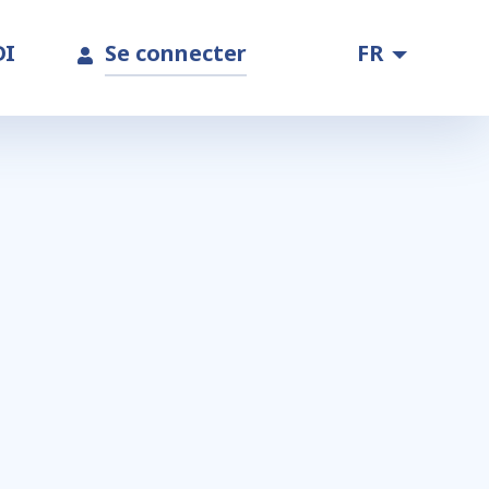
DI
Se connecter
FR
List add