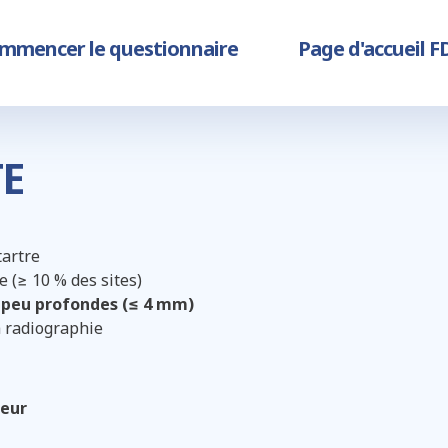
ain
mmencer le questionnaire
Page d'accueil F
vigation
TE
tartre
 (≥ 10 % des sites)
 peu profondes (≤ 4 mm)
a radiographie
deur