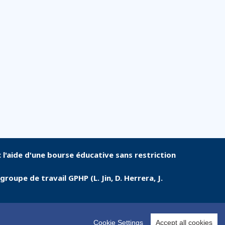
c l'aide d'une bourse éducative sans restriction
oupe de travail GPHP (L. Jin, D. Herrera, J.
Footer
Cookie Settings
Accept all cookies