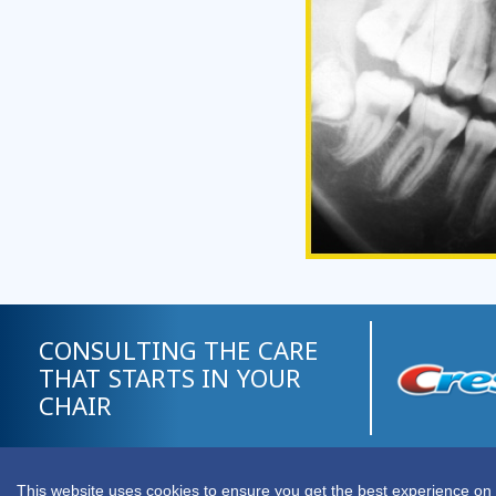
CONSULTING THE CARE
THAT STARTS IN YOUR
CHAIR
©2026 FDI World Dental Federation
Developed
This website uses cookies to ensure you get the best experience on 