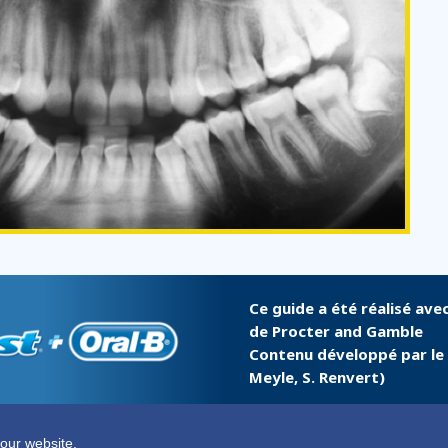
Ce guide a été réalisé ave
de Procter and Gamble
Contenu développé par le gr
Meyle, S. Renvert)
 by
Swiss Tomato
our website.