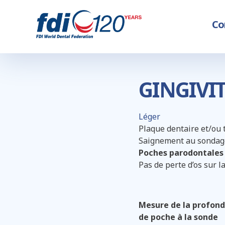
Skip
to
M
Co
main
na
content
GINGIVI
Léger
Plaque dentaire et/ou 
Saignement au sondage
Poches parodontales
Pas de perte d’os sur l
Mesure de la profon
de poche à la sonde